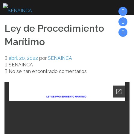
Saltar
al
contenido
Ley de Procedimiento
Marítimo
abril 20, 2022
por
SENAINCA
SENAINCA
No se han encontrado comentarios